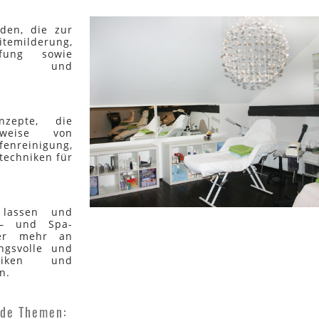
den, die zur
emilderung,
ffung sowie
ung und
nzepte, die
weise von
fenreinigung,
echniken für
 lassen und
 – und Spa-
er mehr an
ngsvolle und
hniken und
n.
nde Themen: