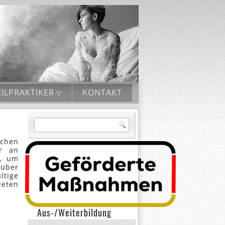
ILPRAKTIKER
KONTAKT
ichen
r an
n, um
über
ltige
ieten
Aus-/Weiterbildung