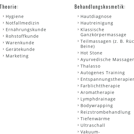
Theorie:
Behandlungskosmetik:
Hygiene
Hautdiagnose
Notfallmedizin
Hautreinigung
Ernährungskunde
Klassische
Ganzkörpermassage
Rohstoffkunde
Teilmassagen (z. B. Rü
Warenkunde
Beine)
Gerätekunde
Hot Stone
Marketing
Ayurvedische Massage
Thalasso
Autogenes Training
Entspannungstherapie
Farblichttherapie
Aromatherapie
Lymphdrainage
Bodywrapping
Reizstrombehandlung
Tiefenwärme
Ultraschall
Vakuum-