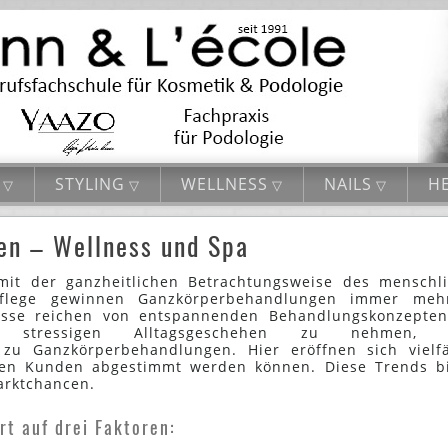
STYLING
WELLNESS
NAILS
HE
en – Wellness und Spa
mit der ganzheitlichen Betrachtungsweise des menschl
pflege gewinnen Ganzkörperbehandlungen immer meh
isse reichen von entspannenden Behandlungskonzepte
stressigen Alltagsgeschehen zu nehmen, 
u Ganzkörperbehandlungen. Hier eröffnen sich vielfä
 den Kunden abgestimmt werden können. Diese Trends b
arktchancen.
t auf drei Faktoren: