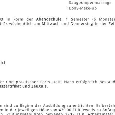
Saugpumpenmassage
Body-Make-up
olgt in Form der
Abendschule
, 1 Semester (6 Monate
det 2x wöchentlich am Mittwoch und Donnerstag in der Zei
lich
cher und praktischer Form statt. Nach erfolgreich bestan
szertifikat und Zeugnis.
n sind zu Beginn der Ausbildung zu entrichten. Es besteh
en in der jeweiligen Höhe von 430,00 EUR jeweils zu Anfan
n. Prüfungsgebühren betragen 220,- EUR. Arbeitsmateri