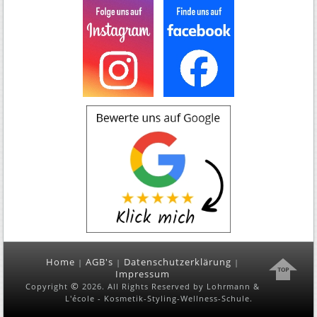
Home
AGB's
Datenschutzerklärung
|
|
|
Impressum
©
Copyright
2026. All Rights Reserved by
Lohrmann &
L'école - Kosmetik-Styling-Wellness-Schule
.