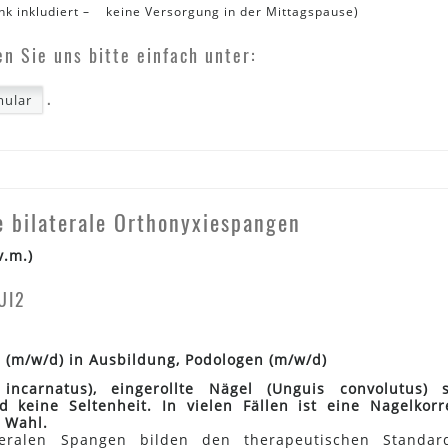
k inkludiert – keine Versorgung in der Mittagspause)
n Sie uns bitte einfach unter:
.
ular
 bilaterale Orthonyxiespangen
v.m.)
UI2
(m/w/d) in Ausbildung, Podologen (m/w/d)
ncarnatus), eingerollte Nägel (Unguis convolutus) 
 keine Seltenheit. In vielen Fällen ist eine Nagelkorr
 Wahl.
ateralen Spangen bilden den therapeutischen Standa