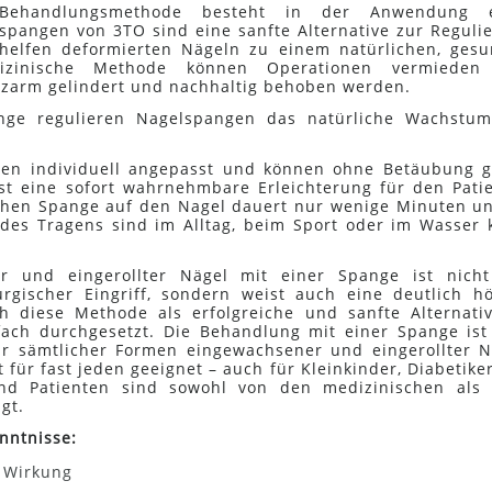
e Behandlungsmethode besteht in der Anwendung e
spangen von 3TO sind eine sanfte Alternative zur Reguli
rhelfen deformierten Nägeln zu einem natürlichen, ges
izinische Methode können Operationen vermieden
zarm gelindert und nachhaltig behoben werden.
nge regulieren Nagelspangen das natürliche Wachstu
en individuell angepasst und können ohne Betäubung g
st eine sofort wahrnehmbare Erleichterung für den Pati
lchen Spange auf den Nagel dauert nur wenige Minuten un
es Tragens sind im Alltag, beim Sport oder im Wasser
r und eingerollter Nägel mit einer Spange ist nich
urgischer Eingriff, sondern weist auch eine deutlich h
ch diese Methode als erfolgreiche und sanfte Alternati
fach durchgesetzt. Die Behandlung mit einer Spange ist
ur sämtlicher Formen eingewachsener und eingerollter N
 für fast jeden geeignet – auch für Kleinkinder, Diabetike
 und Patienten sind sowohl von den medizinischen als
gt.
nntnisse:
d Wirkung