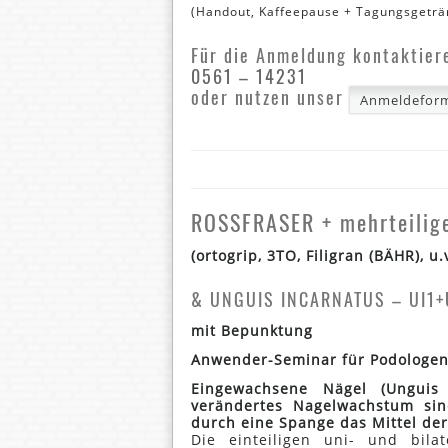
(Handout, Kaffeepause + Tagungsgeträn
Für die Anmeldung kontaktiere
0561 – 14231
oder nutzen unser
Anmeldeform
ROSSFRASER + mehrteilige
(ortogrip, 3TO, Filigran (BÄHR), u.
& UNGUIS INCARNATUS – UI1+
mit Bepunktung
Anwender-Seminar für Podologen 
Eingewachsene Nägel (Unguis i
verändertes Nagelwachstum sind
durch eine Spange das Mittel der
Die einteiligen uni- und bil