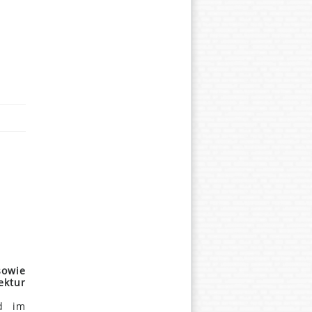
sowie
ektur
rd im