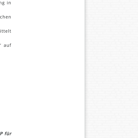
ng in
ichen
ttelt
“ auf
P für