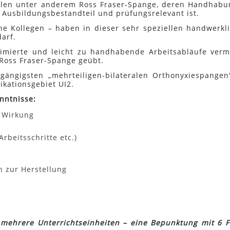
ählen unter anderem Ross Fraser-Spange, deren Handhabu
 Ausbildungsbestandteil und prüfungsrelevant ist.
ene Kollegen – haben in dieser sehr speziellen handwerkl
arf.
mierte und leicht zu handhabende Arbeitsabläufe vermi
 Ross Fraser-Spange geübt.
ängigsten „mehrteiligen-bilateralen Orthonyxiespangen
ikationsgebiet UI2.
nntnisse:
d Wirkung
rbeitsschritte etc.)
 zur Herstellung
 mehrere Unterrichtseinheiten – eine Bepunktung mit 6 F