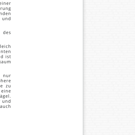
iner
erung
unden
 und
m des
leich
enten
d ist
 kaum
t nur
öhere
ve zu
 eine
ägel.
r und
 auch