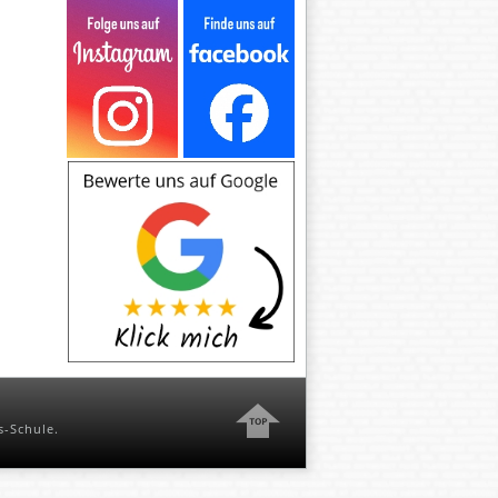
s-Schule
.