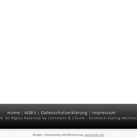
Home
AGB's
Datenschutzerklärung
Impressum
|
|
|
6. All Rights Reserved by
Lohrmann & L'école - Kosmetik-Styling-Wellnes
Design, Umsetzung und Betreuung:
webart24.com