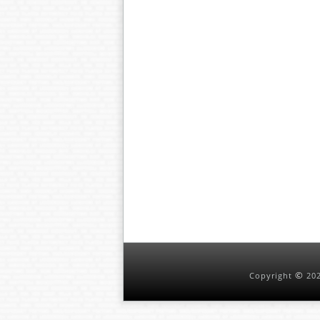
©
Copyright
202